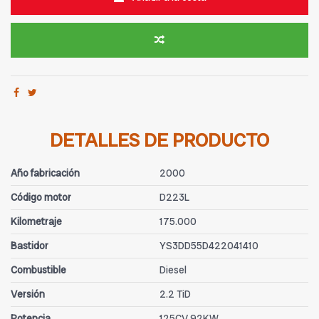
DETALLES DE PRODUCTO
Año fabricación
2000
Código motor
D223L
Kilometraje
175.000
Bastidor
YS3DD55D422041410
Combustible
Diesel
Versión
2.2 TiD
Potencia
125CV 92KW