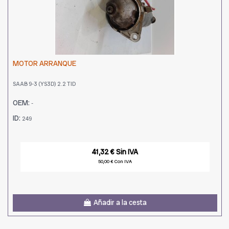
MOTOR ARRANQUE
SAAB 9-3 (YS3D) 2.2 TID
OEM:
-
ID:
249
41,32 € Sin IVA
50,00 € Con IVA
Añadir a la cesta