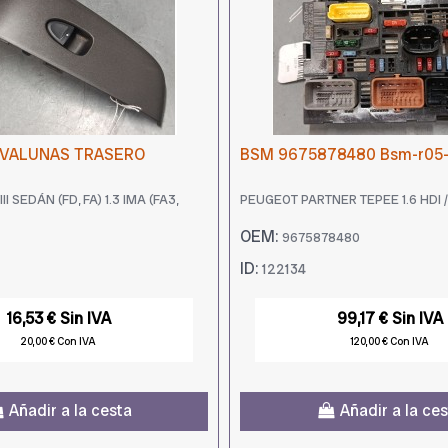
VALUNAS TRASERO
BSM 9675878480 Bsm-r05
I SEDÁN (FD, FA) 1.3 IMA (FA3,
PEUGEOT PARTNER TEPEE 1.6 HDI 
OEM:
9675878480
ID:
122134
16,53 € Sin IVA
99,17 € Sin IVA
20,00 € Con IVA
120,00 € Con IVA
Añadir a la cesta
Añadir a la ce