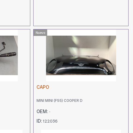
Nuevo
0
CAPO
6
MINI MINI (F55) COOPER D
OEM:
-
ID:
122036