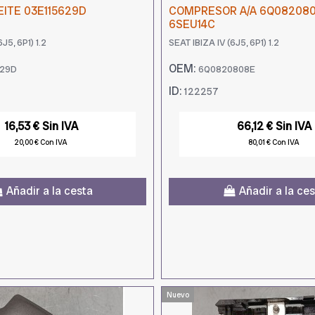
EITE 03E115629D
COMPRESOR A/A 6Q08208
6SEU14C
J5, 6P1) 1.2
SEAT IBIZA IV (6J5, 6P1) 1.2
OEM:
629D
6Q0820808E
ID:
122257
16,53 € Sin IVA
66,12 € Sin IVA
20,00 € Con IVA
80,01 € Con IVA
Añadir a la cesta
Añadir a la ce
Nuevo