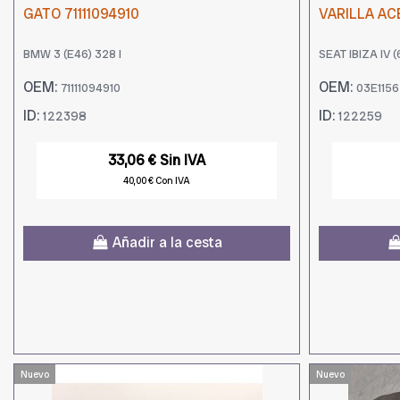
GATO 71111094910
VARILLA AC
BMW 3 (E46) 328 I
SEAT IBIZA IV (6
OEM:
OEM:
71111094910
03E115
ID:
ID:
122398
122259
33,06 € Sin IVA
40,00 € Con IVA
Añadir a la cesta
Nuevo
Nuevo