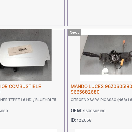
Nuevo
RIOR COMBUSTIBLE
MANDO LUCES 963060518
0
9635682680
ER TEPEE 1.6 HDI / BLUEHDI 75
CITROËN XSARA PICASSO (N68) 1.
OEM:
6680
9630605180
ID:
122058