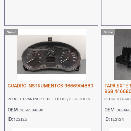
Nuevo
Nuevo
CUADRO INSTRUMENTOS 9666904880
TAPA EXTE
968144668
PEUGEOT PARTNER TEPEE 1.6 HDI / BLUEHDI 75
PEUGEOT PARTN
OEM:
OEM:
9666904880
968144
ID:
ID:
122125
122124