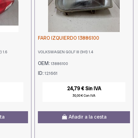
FARO IZQUIERDO 13886100
 1.6
VOLKSWAGEN GOLF III (1H1) 1.4
OEM:
13886100
ID:
121661
24,79 € Sin IVA
30,00 € Con IVA
sta
Añadir a la cesta