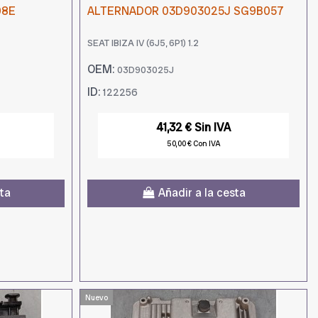
08E
ALTERNADOR 03D903025J SG9B057
SEAT IBIZA IV (6J5, 6P1) 1.2
OEM:
03D903025J
ID:
122256
41,32 € Sin IVA
50,00 € Con IVA
sta
Añadir a la cesta
Nuevo