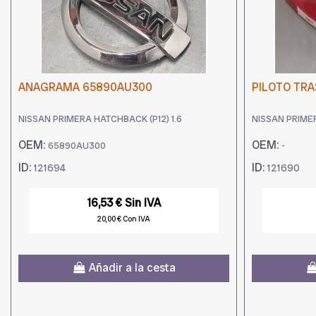
ANAGRAMA 65890AU300
PILOTO TRA
NISSAN PRIMERA HATCHBACK (P12) 1.6
NISSAN PRIMER
OEM:
OEM:
65890AU300
-
ID:
ID:
121694
121690
16,53 € Sin IVA
20,00 € Con IVA
Añadir a la cesta