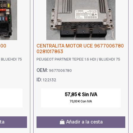
-00
CENTRALITA MOTOR UCE 9677006780
0281017863
/ BLUEHDI 75
PEUGEOT PARTNER TEPEE 1.6 HDI / BLUEHDI 75
OEM:
9677006780
ID:
122132
57,85 € Sin IVA
70,00 € Con IVA
sta
Añadir a la cesta