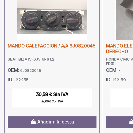
MANDO CALEFACCION / A/A 6J0820045
MANDO ELE
DERECHO
SEAT IBIZA IV (6J5, 6P1) 1.2
HONDA CIVIC VII
FD3)
OEM:
OEM:
6J0820045
-
ID:
ID:
122255
122159
30,58 € Sin IVA
37,00 € Con IVA
Añadir a la cesta