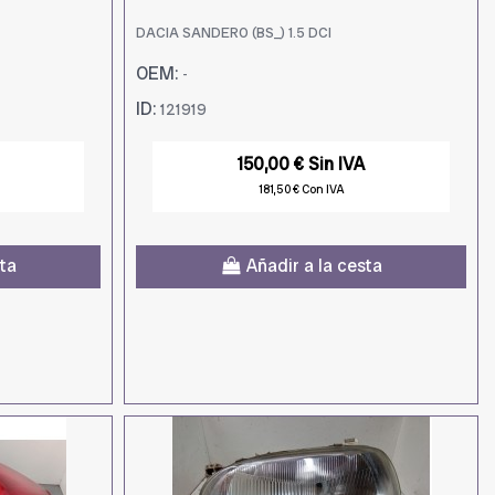
DACIA SANDERO (BS_) 1.5 DCI
OEM:
-
ID:
121919
150,00 € Sin IVA
181,50 € Con IVA
sta
Añadir a la cesta