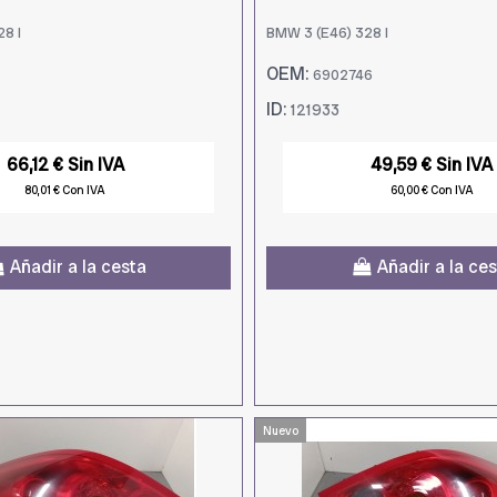
8 I
BMW 3 (E46) 328 I
OEM:
6902746
ID:
121933
66,12 € Sin IVA
49,59 € Sin IVA
80,01 € Con IVA
60,00 € Con IVA
Añadir a la cesta
Añadir a la ce
Nuevo