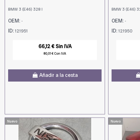
BMW 3 (E46) 328 I
BMW 3 (E46) 32
OEM:
OEM:
-
-
ID:
ID:
121951
121950
66,12 € Sin IVA
80,01 € Con IVA
Añadir a la cesta
Nuevo
Nuevo