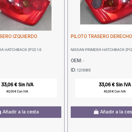
SERO IZQUIERDO
PILOTO TRASERO DERECHO
A HATCHBACK (P12) 1.6
NISSAN PRIMERA HATCHBACK (P12)
OEM:
-
ID:
121689
33,06 € Sin IVA
33,06 € Sin IVA
40,00 € Con IVA
40,00 € Con IVA
Añadir a la cesta
Añadir a la ce