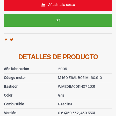
Añadir a la cesta
DETALLES DE PRODUCTO
Año fabricación
2005
Código motor
M 160 E6AL B05,M 160.910
Bastidor
WME01MC011H072331
Color
Gris
Combustible
Gasolina
Versión
0.6 (450.352, 450.353)