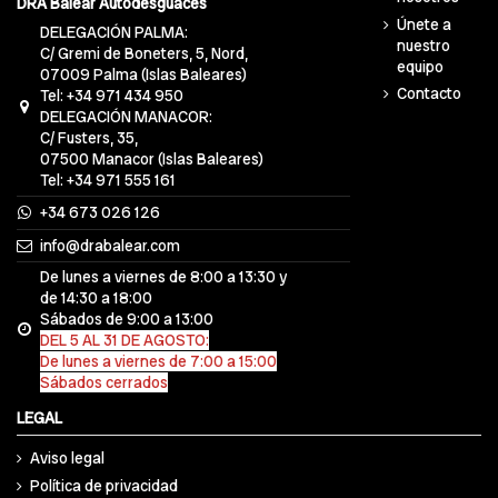
DRA Balear Autodesguaces
Únete a
DELEGACIÓN PALMA:
nuestro
C/ Gremi de Boneters, 5, Nord,
equipo
07009 Palma (Islas Baleares)
Contacto
Tel: +34 971 434 950
DELEGACIÓN MANACOR:
C/ Fusters, 35,
07500 Manacor (Islas Baleares)
Tel: +34 971 555 161
+34 673 026 126
info@drabalear.com
De lunes a viernes de 8:00 a 13:30 y
de 14:30 a 18:00
Sábados de 9:00 a 13:00
DEL 5 AL 31 DE AGOSTO:
De lunes a viernes de 7:00 a 15:00
Sábados cerrados
LEGAL
Aviso legal
Política de privacidad