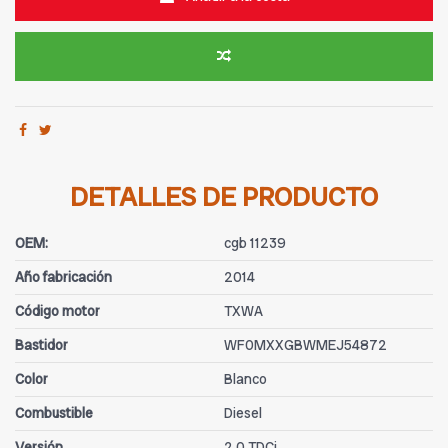
DETALLES DE PRODUCTO
OEM:
cgb 11239
Año fabricación
2014
Código motor
TXWA
Bastidor
WF0MXXGBWMEJ54872
Color
Blanco
Combustible
Diesel
Versión
2.0 TDCi