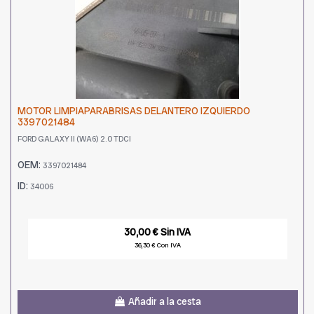
MOTOR LIMPIAPARABRISAS DELANTERO IZQUIERDO
3397021484
FORD GALAXY II (WA6) 2.0 TDCI
OEM:
3397021484
ID:
34006
30,00 € Sin IVA
36,30 € Con IVA
Añadir a la cesta