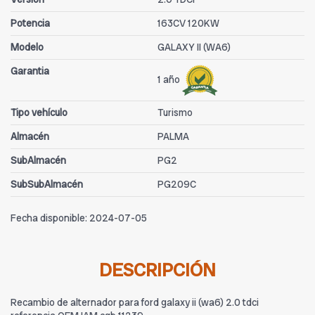
Potencia
163CV 120KW
Modelo
GALAXY II (WA6)
Garantia
1 año
Tipo vehículo
Turismo
Almacén
PALMA
SubAlmacén
PG2
SubSubAlmacén
PG209C
Fecha disponible:
2024-07-05
DESCRIPCIÓN
Recambio de alternador para ford galaxy ii (wa6) 2.0 tdci