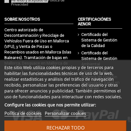
He leído y aceptado la
Política de
Privacidad
SOBRE NOSOTROS
CERTIFICACIÓNES
AENOR
Centro autorizado de
Certificado del
Descontaminación y Reciclaje de
Sistema de Gestión
Vehículos Fuera de Uso en Mallorca
de la Calidad
(VFU), y Venta de Piezas o
Recambios usados en Mallorca (Islas
Certificado del
Baleares). Tramitación de bajas en
Sistema de Gestión
Mallorca, Desguace en Mallorca de
Ambiental
Este sitio Web utiliza cookies propias y de terceros para
turismos y vehículos industriales.
Certificado del
habilitar las funcionalidades técnicas de uso de la web,
Servicio gratuito de grúa en Mallorca.
Sistema de Gestión
realizar estadísticas y análisis del tráfico de navegación
Seguridad y Salud en
recibido, personalizar las preferencias del usuario y otras
el Trabajo
para ofrecer anuncios y publicidad. También permitimos el
uso de funcionalidades para interactuar con redes sociales.
Configure las cookies que nos permite utilizar:
Política de cookies
Personalizar cookies
RECHAZAR TODO