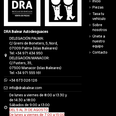
Inicio
Piezas
Tasa tu
vehículo
Sobre
nosotros
DRA Balear Autodesguaces
Únete a
DELEGACIÓN PALMA:
nuestro
C/ Gremi de Boneters, 5, Nord,
equipo
07009 Palma (Islas Baleares)
Contacto
Tel: +34 971 434 950
DELEGACIÓN MANACOR:
C/ Fusters, 35,
07500 Manacor (Islas Baleares)
Tel: +34 971 555 161
+34 673 026 126
info@drabalear.com
De lunes a viernes de 8:00 a 13:30 y
de 14:30 a 18:00
Sábados de 9:00 a 13:00
DEL 5 AL 31 DE AGOSTO:
De lunes a viernes de 7:00 a 15:00