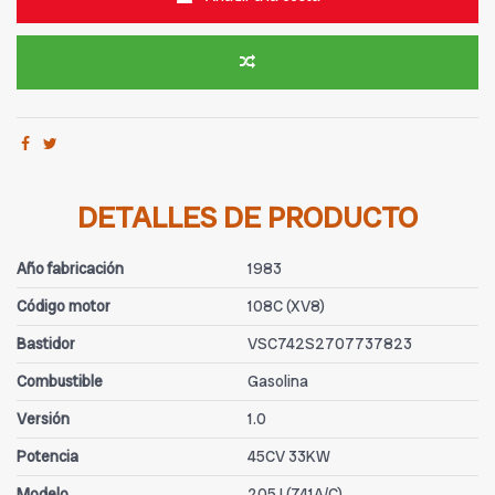
DETALLES DE PRODUCTO
Año fabricación
1983
Código motor
108C (XV8)
Bastidor
VSC742S2707737823
Combustible
Gasolina
Versión
1.0
Potencia
45CV 33KW
Modelo
205 I (741A/C)