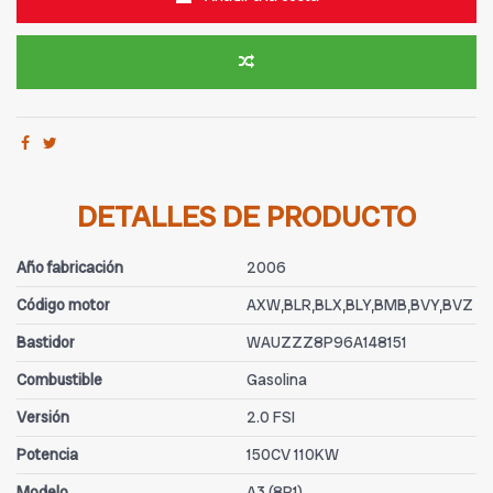
DETALLES DE PRODUCTO
Año fabricación
2006
Código motor
AXW,BLR,BLX,BLY,BMB,BVY,BVZ
Bastidor
WAUZZZ8P96A148151
Combustible
Gasolina
Versión
2.0 FSI
Potencia
150CV 110KW
Modelo
A3 (8P1)