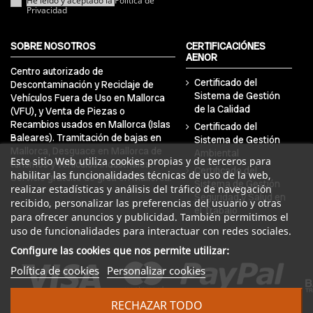
He leído y aceptado la
Política de
Privacidad
SOBRE NOSOTROS
CERTIFICACIÓNES
AENOR
Centro autorizado de
Certificado del
Descontaminación y Reciclaje de
Sistema de Gestión
Vehículos Fuera de Uso en Mallorca
de la Calidad
(VFU), y Venta de Piezas o
Recambios usados en Mallorca (Islas
Certificado del
Baleares). Tramitación de bajas en
Sistema de Gestión
Mallorca, Desguace en Mallorca de
Ambiental
Este sitio Web utiliza cookies propias y de terceros para
turismos y vehículos industriales.
Certificado del
habilitar las funcionalidades técnicas de uso de la web,
Servicio gratuito de grúa en Mallorca.
Sistema de Gestión
realizar estadísticas y análisis del tráfico de navegación
Seguridad y Salud en
recibido, personalizar las preferencias del usuario y otras
el Trabajo
para ofrecer anuncios y publicidad. También permitimos el
uso de funcionalidades para interactuar con redes sociales.
Configure las cookies que nos permite utilizar:
Política de cookies
Personalizar cookies
RECHAZAR TODO