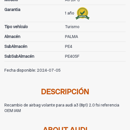
Garantia
1 año
Tipo vehículo
Turismo
Almacén
PALMA
SubAlmacén
PE4
SubSubAlmacén
PE405F
Fecha disponible:
2024-07-05
DESCRIPCIÓN
Recambio de airbag volante para audi a3 (8p1) 2.0 fsi referencia
OEM IAM