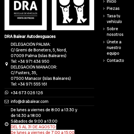
Inicio
Piezas
Tasa tu
vehículo
Sobre
nosotros
DRA Balear Autodesguaces
Únete a
DELEGACIÓN PALMA:
nuestro
C/ Gremi de Boneters, 5, Nord,
equipo
07009 Palma (Islas Baleares)
Contacto
Tel: +34 971 434 950
DELEGACIÓN MANACOR:
C/ Fusters, 35,
07500 Manacor (Islas Baleares)
Tel: +34 971 555 161
+34 673 026 126
info@drabalear.com
De lunes a viernes de 8:00 a 13:30 y
de 14:30 a 18:00
Sábados de 9:00 a 13:00
DEL 5 AL 31 DE AGOSTO:
De lunes a viernes de 7:00 a 15:00