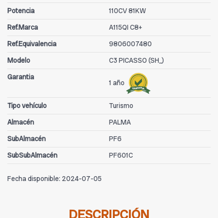
Potencia
110CV 81KW
Ref.Marca
A115QI C8+
Ref.Equivalencia
9806007480
Modelo
C3 PICASSO (SH_)
Garantia
1 año
Tipo vehículo
Turismo
Almacén
PALMA
SubAlmacén
PF6
SubSubAlmacén
PF601C
Fecha disponible:
2024-07-05
DESCRIPCIÓN