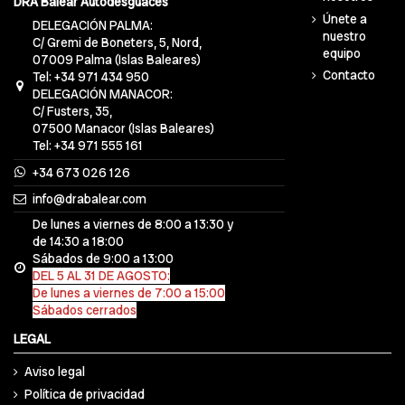
DRA Balear Autodesguaces
Únete a
DELEGACIÓN PALMA:
nuestro
C/ Gremi de Boneters, 5, Nord,
equipo
07009 Palma (Islas Baleares)
Contacto
Tel: +34 971 434 950
DELEGACIÓN MANACOR:
C/ Fusters, 35,
07500 Manacor (Islas Baleares)
Tel: +34 971 555 161
+34 673 026 126
info@drabalear.com
De lunes a viernes de 8:00 a 13:30 y
de 14:30 a 18:00
Sábados de 9:00 a 13:00
DEL 5 AL 31 DE AGOSTO:
De lunes a viernes de 7:00 a 15:00
Sábados cerrados
LEGAL
Aviso legal
Política de privacidad