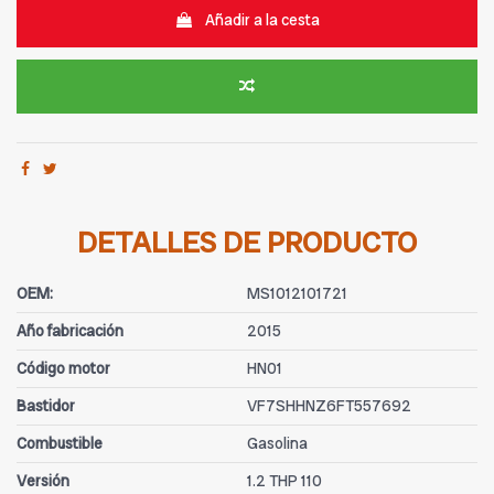
Añadir a la cesta
DETALLES DE PRODUCTO
OEM:
MS1012101721
Año fabricación
2015
Código motor
HN01
Bastidor
VF7SHHNZ6FT557692
Combustible
Gasolina
Versión
1.2 THP 110