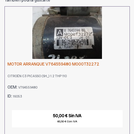
MOTOR ARRANQUE V764559480 M000T32272
CITROËN C3 PICASSO (SH_) 1.2 THP 110
OEM:
V764559480
ID:
16053
50,00 € Sin IVA
60,50 € Con IVA