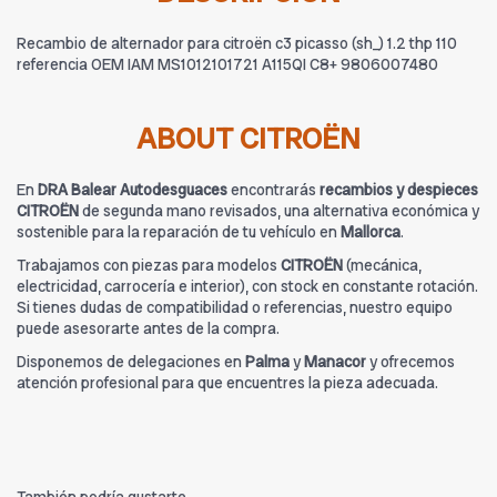
Recambio de alternador para citroën c3 picasso (sh_) 1.2 thp 110
referencia OEM IAM MS1012101721 A115QI C8+ 9806007480
ABOUT CITROËN
En
DRA Balear Autodesguaces
encontrarás
recambios y despieces
CITROËN
de segunda mano revisados, una alternativa económica y
sostenible para la reparación de tu vehículo en
Mallorca
.
Trabajamos con piezas para modelos
CITROËN
(mecánica,
electricidad, carrocería e interior), con stock en constante rotación.
Si tienes dudas de compatibilidad o referencias, nuestro equipo
puede asesorarte antes de la compra.
Disponemos de delegaciones en
Palma
y
Manacor
y ofrecemos
atención profesional para que encuentres la pieza adecuada.
También podría gustarte