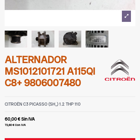
ALTERNADOR
MS1012101721 A115QI
C8+ 9806007480
CITROËN C3 PICASSO (SH_) 1.2 THP 110
60,00 €
Sin IVA
72,60 €
Con IVA