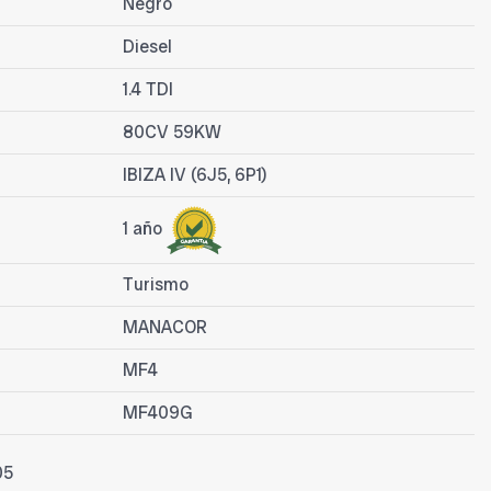
Negro
Diesel
1.4 TDI
80CV 59KW
IBIZA IV (6J5, 6P1)
1 año
Turismo
MANACOR
MF4
MF409G
05