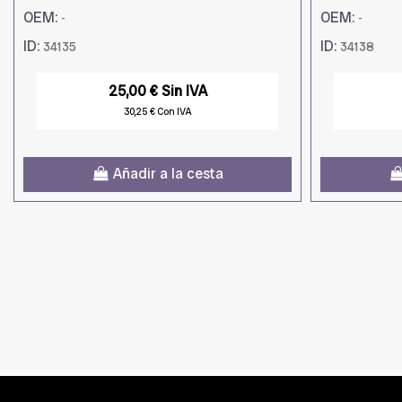
OEM:
OEM:
-
-
ID:
ID:
34135
34138
25,00 € Sin IVA
30,25 € Con IVA
Añadir a la cesta