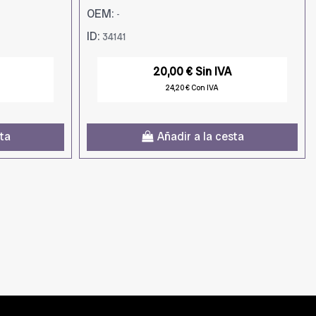
OEM:
-
ID:
34141
20,00 € Sin IVA
24,20 € Con IVA
sta
Añadir a la cesta