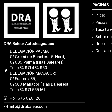
PÁGINAS
Inicio
Piezas
Tasa tu 
Sobre no
Únete a 
DRA Balear Autodesguaces
Contact
DELEGACIÓN PALMA:
C/ Gremi de Boneters, 5, Nord,
07009 Palma (Islas Baleares)
Tel: +34 971 434 950
DELEGACIÓN MANACOR:
C/ Fusters, 35,
07500 Manacor (Islas Baleares)
Tel: +34 971 555 161
+34 673 026 126
info@drabalear.com