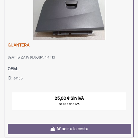
GUANTERA
SEAT IBIZA IV (6J5, 6P1) 1.4 TDI
OEM:
-
ID:
34135
25,00 € Sin IVA
30,25 € Con IVA
Añadir a la cesta