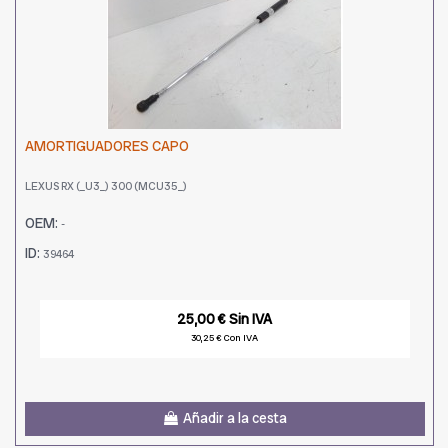
AMORTIGUADORES CAPO
LEXUS RX (_U3_) 300 (MCU35_)
OEM:
-
ID:
39464
25,00 € Sin IVA
30,25 € Con IVA
Añadir a la cesta