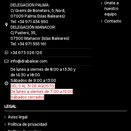
Únete a
DELEGACIÓN PALMA:
nuestro
C/ Gremi de Boneters, 5, Nord,
equipo
07009 Palma (Islas Baleares)
Contacto
Tel: +34 971 434 950
DELEGACIÓN MANACOR:
C/ Fusters, 35,
07500 Manacor (Islas Baleares)
Tel: +34 971 555 161
+34 673 026 126
info@drabalear.com
De lunes a viernes de 8:00 a 13:30 y
de 14:30 a 18:00
Sábados de 9:00 a 13:00
DEL 5 AL 31 DE AGOSTO:
De lunes a viernes de 7:00 a 15:00
Sábados cerrados
LEGAL
Aviso legal
Política de privacidad