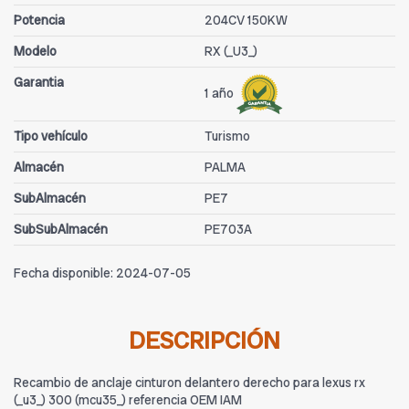
Potencia
204CV 150KW
Modelo
RX (_U3_)
Garantia
1 año
Tipo vehículo
Turismo
Almacén
PALMA
SubAlmacén
PE7
SubSubAlmacén
PE703A
Fecha disponible:
2024-07-05
DESCRIPCIÓN
Recambio de anclaje cinturon delantero derecho para lexus rx
(_u3_) 300 (mcu35_) referencia OEM IAM