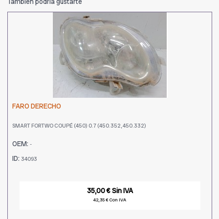
También podría gustarte
FARO DERECHO
SMART FORTWO COUPÉ (450) 0.7 (450.352, 450.332)
OEM:
-
ID:
34093
35,00 € Sin IVA
42,35 € Con IVA