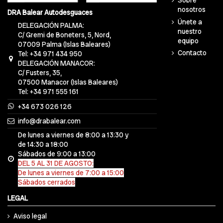
Sobre
nosotros
DRA Balear Autodesguaces
Únete a
DELEGACIÓN PALMA:
nuestro
C/ Gremi de Boneters, 5, Nord,
equipo
07009 Palma (Islas Baleares)
Contacto
Tel: +34 971 434 950
DELEGACIÓN MANACOR:
C/ Fusters, 35,
07500 Manacor (Islas Baleares)
Tel: +34 971 555 161
+34 673 026 126
info@drabalear.com
De lunes a viernes de 8:00 a 13:30 y
de 14:30 a 18:00
Sábados de 9:00 a 13:00
DEL 5 AL 31 DE AGOSTO:
De lunes a viernes de 7:00 a 15:00
Sábados cerrados
LEGAL
Aviso legal