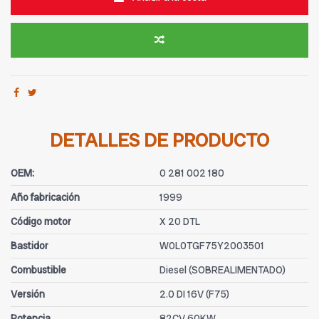
DETALLES DE PRODUCTO
OEM:
0 281 002 180
Año fabricación
1999
Código motor
X 20 DTL
Bastidor
W0L0TGF75Y2003501
Combustible
Diesel (SOBREALIMENTADO)
Versión
2.0 DI 16V (F75)
Potencia
82CV 60KW