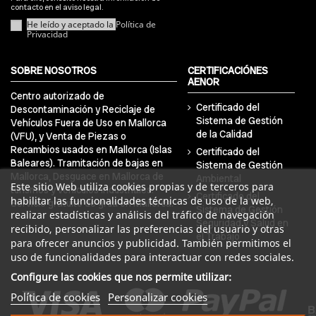
contacto en el aviso legal.
He leído y aceptado la
Política de
Privacidad
SOBRE NOSOTROS
CERTIFICACIÓNES
AENOR
Centro autorizado de
Certificado del
Descontaminación y Reciclaje de
Sistema de Gestión
Vehículos Fuera de Uso en Mallorca
de la Calidad
(VFU), y Venta de Piezas o
Recambios usados en Mallorca (Islas
Certificado del
Baleares). Tramitación de bajas en
Sistema de Gestión
Mallorca, Desguace en Mallorca de
Ambiental
Este sitio Web utiliza cookies propias y de terceros para
turismos y vehículos industriales.
Certificado del
habilitar las funcionalidades técnicas de uso de la web,
Servicio gratuito de grúa en Mallorca.
Sistema de Gestión
realizar estadísticas y análisis del tráfico de navegación
Seguridad y Salud en
recibido, personalizar las preferencias del usuario y otras
el Trabajo
para ofrecer anuncios y publicidad. También permitimos el
uso de funcionalidades para interactuar con redes sociales.
Configure las cookies que nos permite utilizar:
Política de cookies
Personalizar cookies