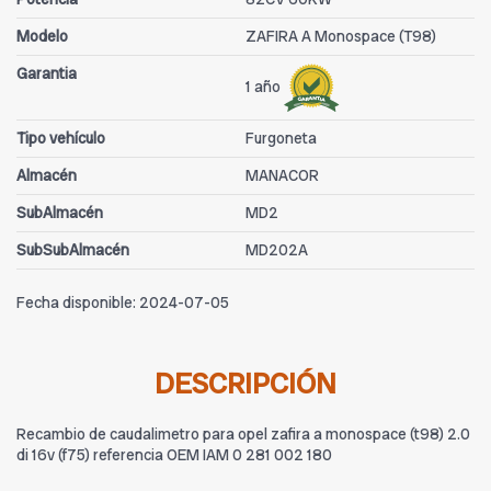
Modelo
ZAFIRA A Monospace (T98)
Garantia
1 año
Tipo vehículo
Furgoneta
Almacén
MANACOR
SubAlmacén
MD2
SubSubAlmacén
MD202A
Fecha disponible:
2024-07-05
DESCRIPCIÓN
Recambio de caudalimetro para opel zafira a monospace (t98) 2.0
di 16v (f75) referencia OEM IAM 0 281 002 180