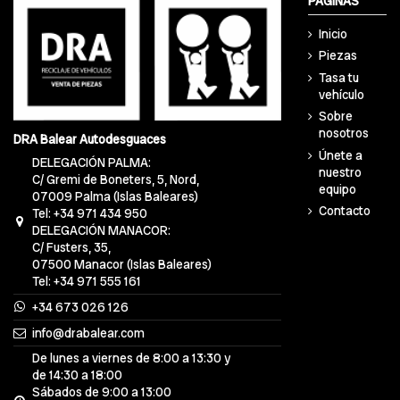
PÁGINAS
Inicio
Piezas
Tasa tu
vehículo
Sobre
nosotros
DRA Balear Autodesguaces
Únete a
DELEGACIÓN PALMA:
nuestro
C/ Gremi de Boneters, 5, Nord,
equipo
07009 Palma (Islas Baleares)
Contacto
Tel: +34 971 434 950
DELEGACIÓN MANACOR:
C/ Fusters, 35,
07500 Manacor (Islas Baleares)
Tel: +34 971 555 161
+34 673 026 126
info@drabalear.com
De lunes a viernes de 8:00 a 13:30 y
de 14:30 a 18:00
Sábados de 9:00 a 13:00