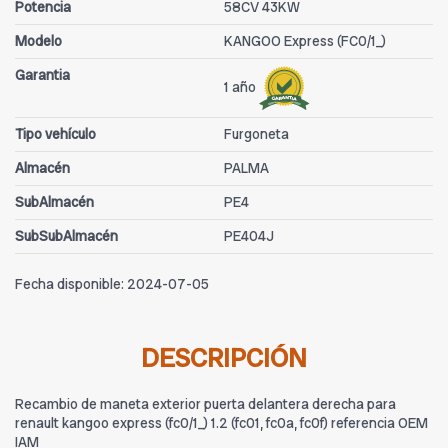
Potencia
58CV 43KW
Modelo
KANGOO Express (FC0/1_)
Garantia
1 año
Tipo vehículo
Furgoneta
Almacén
PALMA
SubAlmacén
PE4
SubSubAlmacén
PE404J
Fecha disponible:
2024-07-05
DESCRIPCIÓN
Recambio de maneta exterior puerta delantera derecha para
renault kangoo express (fc0/1_) 1.2 (fc01, fc0a, fc0f) referencia OEM
IAM