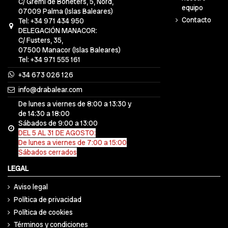
C/ Gremi de Boneters, 5, Nord,
equipo
07009 Palma (Islas Baleares)
Contacto
Tel: +34 971 434 950
DELEGACIÓN MANACOR:
C/ Fusters, 35,
07500 Manacor (Islas Baleares)
Tel: +34 971 555 161
+34 673 026 126
info@drabalear.com
De lunes a viernes de 8:00 a 13:30 y
de 14:30 a 18:00
Sábados de 9:00 a 13:00
DEL 5 AL 31 DE AGOSTO:
De lunes a viernes de 7:00 a 15:00
Sábados cerrados
LEGAL
Aviso legal
Política de privacidad
Política de cookies
Términos y condiciones