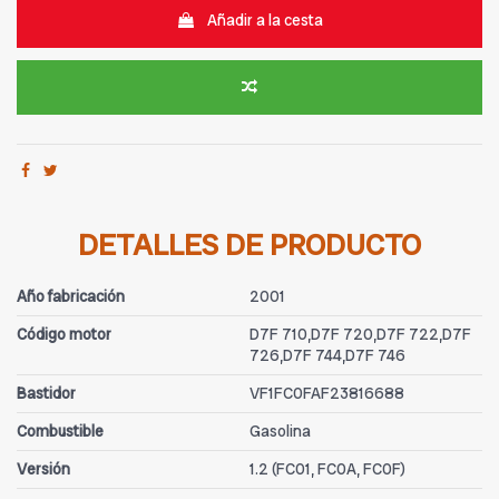
Añadir a la cesta
DETALLES DE PRODUCTO
Año fabricación
2001
Código motor
D7F 710,D7F 720,D7F 722,D7F
726,D7F 744,D7F 746
Bastidor
VF1FC0FAF23816688
Combustible
Gasolina
Versión
1.2 (FC01, FC0A, FC0F)