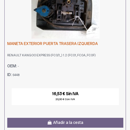
MANETA EXTERIOR PUERTA TRASERA IZQUIERDA
RENAULT KANGOO EXPRESS (FC0/1_) 1.2 (FC01, FC0A, FC0F)
OEM:
-
ID:
6448
16,53 € Sin IVA
20,00 € Con IVA
Añadir a la cesta