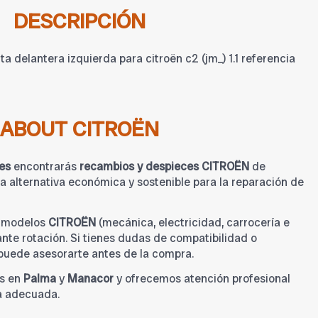
DESCRIPCIÓN
 delantera izquierda para citroën c2 (jm_) 1.1 referencia
ABOUT CITROËN
es
encontrarás
recambios y despieces CITROËN
de
 alternativa económica y sostenible para la reparación de
a modelos
CITROËN
(mecánica, electricidad, carrocería e
tante rotación. Si tienes dudas de compatibilidad o
 puede asesorarte antes de la compra.
s en
Palma
y
Manacor
y ofrecemos atención profesional
a adecuada.