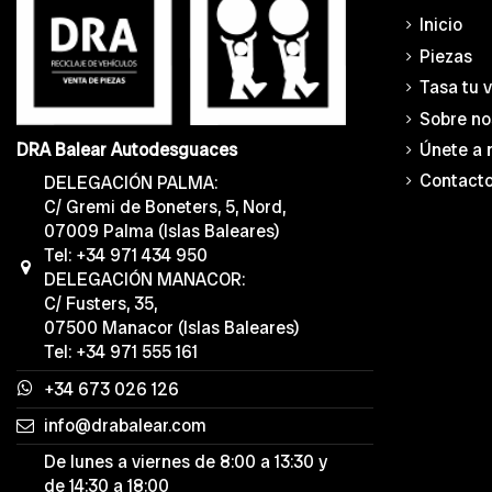
Inicio
Piezas
Tasa tu 
Sobre no
Únete a 
DRA Balear Autodesguaces
Contact
DELEGACIÓN PALMA:
C/ Gremi de Boneters, 5, Nord,
07009 Palma (Islas Baleares)
Tel: +34 971 434 950
DELEGACIÓN MANACOR:
C/ Fusters, 35,
07500 Manacor (Islas Baleares)
Tel: +34 971 555 161
+34 673 026 126
info@drabalear.com
De lunes a viernes de 8:00 a 13:30 y
de 14:30 a 18:00