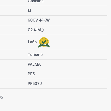
Gasolina
1.1
60CV 44KW
C2 (JM_)
1 año
Turismo
PALMA
PF5
PF507J
05