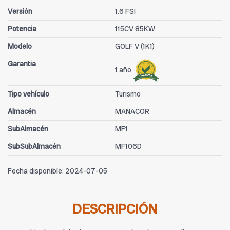
Versión
1.6 FSI
Potencia
115CV 85KW
Modelo
GOLF V (1K1)
Garantia
1 año
Tipo vehículo
Turismo
Almacén
MANACOR
SubAlmacén
MF1
SubSubAlmacén
MF106D
Fecha disponible:
2024-07-05
DESCRIPCIÓN