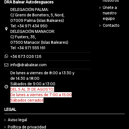
nosotros
DRA Balear Autodesguaces
Únete a
DELEGACIÓN PALMA:
nuestro
C/ Gremi de Boneters, 5, Nord,
equipo
07009 Palma (Islas Baleares)
Contacto
Tel: +34 971 434 950
DELEGACIÓN MANACOR:
C/ Fusters, 35,
07500 Manacor (Islas Baleares)
Tel: +34 971 555 161
+34 673 026 126
info@drabalear.com
De lunes a viernes de 8:00 a 13:30 y
de 14:30 a 18:00
Sábados de 9:00 a 13:00
DEL 5 AL 31 DE AGOSTO:
De lunes a viernes de 7:00 a 15:00
Sábados cerrados
LEGAL
Aviso legal
Política de privacidad