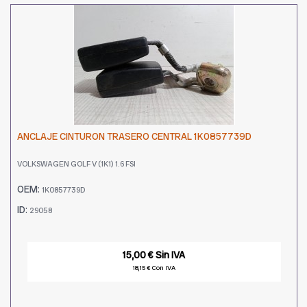
ANCLAJE CINTURON TRASERO CENTRAL 1K0857739D
VOLKSWAGEN GOLF V (1K1) 1.6 FSI
OEM:
1K0857739D
ID:
29058
15,00 € Sin IVA
18,15 € Con IVA