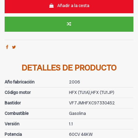
Añadir a la cesta
DETALLES DE PRODUCTO
Año fabricación
2006
Código motor
HFX (TU1A),HFX (TU1JP)
Bastidor
VF7JMHFXC97330452
Combustible
Gasolina
Versión
1.1
Potencia
60CV 44KW