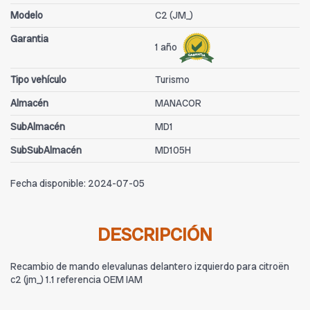
Modelo
C2 (JM_)
Garantia
1 año
Tipo vehículo
Turismo
Almacén
MANACOR
SubAlmacén
MD1
SubSubAlmacén
MD105H
Fecha disponible:
2024-07-05
DESCRIPCIÓN
Recambio de mando elevalunas delantero izquierdo para citroën
c2 (jm_) 1.1 referencia OEM IAM