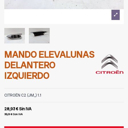
MANDO ELEVALUNAS
DELANTERO
IZQUIERDO
CITROËN C2 (JM_) 1.1
28,93 €
Sin IVA
35,01 €
Con IVA