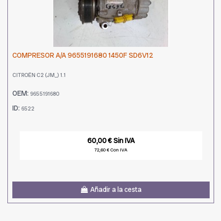
COMPRESOR A/A 9655191680 1450F SD6V12
CITROËN C2 (JM_) 1.1
OEM:
9655191680
ID:
6522
60,00 € Sin IVA
72,60 € Con IVA
Añadir a la cesta