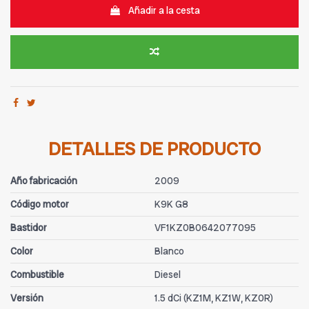
Añadir a la cesta
DETALLES DE PRODUCTO
Año fabricación
2009
Código motor
K9K G8
Bastidor
VF1KZ0B0642077095
Color
Blanco
Combustible
Diesel
Versión
1.5 dCi (KZ1M, KZ1W, KZ0R)