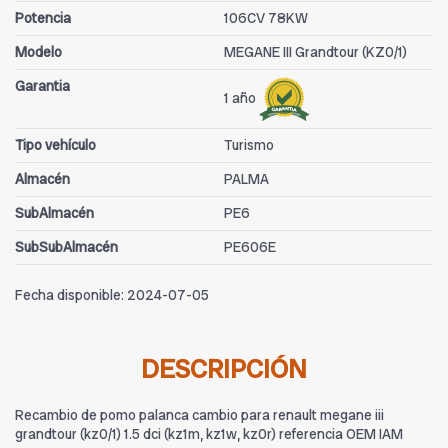
Potencia
106CV 78KW
Modelo
MEGANE III Grandtour (KZ0/1)
Garantia
1 año
Tipo vehículo
Turismo
Almacén
PALMA
SubAlmacén
PE6
SubSubAlmacén
PE606E
Fecha disponible:
2024-07-05
DESCRIPCIÓN
Recambio de pomo palanca cambio para renault megane iii
grandtour (kz0/1) 1.5 dci (kz1m, kz1w, kz0r) referencia OEM IAM