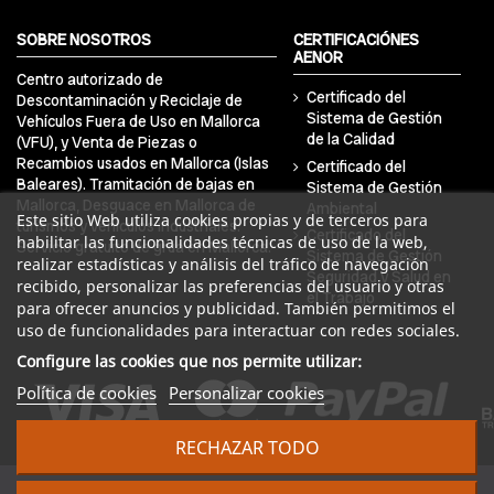
SOBRE NOSOTROS
CERTIFICACIÓNES
AENOR
Centro autorizado de
Certificado del
Descontaminación y Reciclaje de
Sistema de Gestión
Vehículos Fuera de Uso en Mallorca
de la Calidad
(VFU), y Venta de Piezas o
Recambios usados en Mallorca (Islas
Certificado del
Baleares). Tramitación de bajas en
Sistema de Gestión
Mallorca, Desguace en Mallorca de
Ambiental
Este sitio Web utiliza cookies propias y de terceros para
turismos y vehículos industriales.
Certificado del
habilitar las funcionalidades técnicas de uso de la web,
Servicio gratuito de grúa en Mallorca.
Sistema de Gestión
realizar estadísticas y análisis del tráfico de navegación
Seguridad y Salud en
recibido, personalizar las preferencias del usuario y otras
el Trabajo
para ofrecer anuncios y publicidad. También permitimos el
uso de funcionalidades para interactuar con redes sociales.
Configure las cookies que nos permite utilizar:
Política de cookies
Personalizar cookies
RECHAZAR TODO
© 2024 DRA Balear Autodesguaces. Todos los derechos