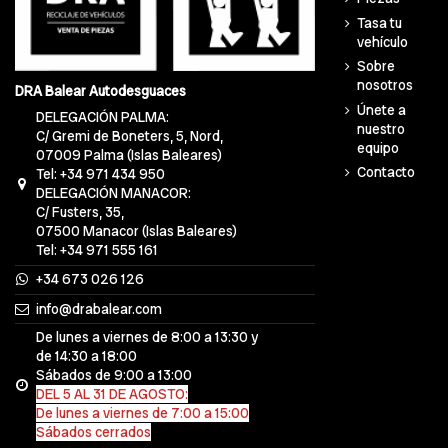
Tasa tu
vehículo
Sobre
nosotros
DRA Balear Autodesguaces
Únete a
DELEGACIÓN PALMA:
nuestro
C/ Gremi de Boneters, 5, Nord,
equipo
07009 Palma (Islas Baleares)
Contacto
Tel: +34 971 434 950
DELEGACIÓN MANACOR:
C/ Fusters, 35,
07500 Manacor (Islas Baleares)
Tel: +34 971 555 161
+34 673 026 126
info@drabalear.com
De lunes a viernes de 8:00 a 13:30 y
de 14:30 a 18:00
Sábados de 9:00 a 13:00
DEL 5 AL 31 DE AGOSTO:
De lunes a viernes de 7:00 a 15:00
Sábados cerrados