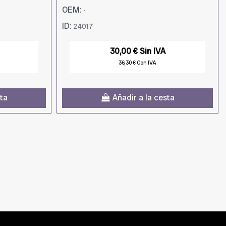
OEM:
-
ID:
24017
30,00 € Sin IVA
36,30 € Con IVA
sta
Añadir a la cesta