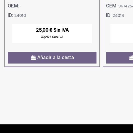
OEM:
OEM:
-
967425
ID:
ID:
24010
24014
25,00 € Sin IVA
30,25 € Con IVA
Añadir a la cesta