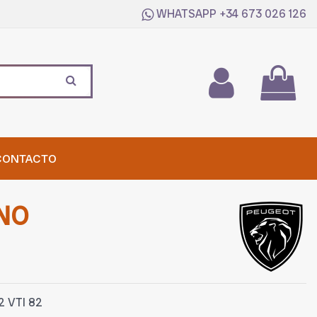
WHATSAPP
+34 673 026 126
CONTACTO
NO
2 VTI 82