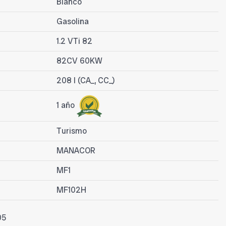
Blanco
Gasolina
1.2 VTi 82
82CV 60KW
208 I (CA_, CC_)
1 año
Turismo
MANACOR
MF1
MF102H
05