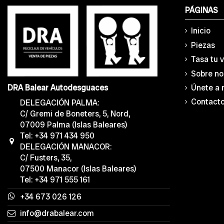
PÁGINAS
Inicio
Piezas
Tasa tu 
Sobre no
Únete a 
DRA Balear Autodesguaces
Contact
DELEGACIÓN PALMA:
C/ Gremi de Boneters, 5, Nord,
07009 Palma (Islas Baleares)
Tel: +34 971 434 950
DELEGACIÓN MANACOR:
C/ Fusters, 35,
07500 Manacor (Islas Baleares)
Tel: +34 971 555 161
+34 673 026 126
info@drabalear.com