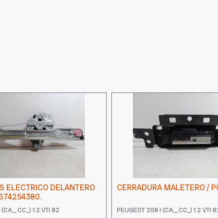
S ELECTRICO DELANTERO
CERRADURA MALETERO / 
674254380.
(CA_, CC_) 1.2 VTI 82
PEUGEOT 208 I (CA_, CC_) 1.2 VTI 8