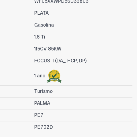
WF05XXWPD56U36803
PLATA
Gasolina
1.6 Ti
115CV 85KW
FOCUS II (DA_, HCP, DP)
1 año
Turismo
PALMA
PE7
PE702D