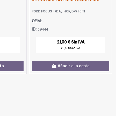
FORD FOCUS II (DA_, HCP, DP) 1.6 TI
OEM:
-
ID:
39444
21,00 € Sin IVA
25,41 € Con IVA
sta
Añadir a la cesta