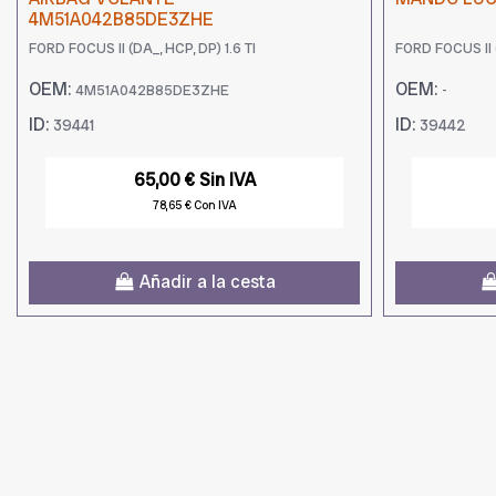
4M51A042B85DE3ZHE
FORD FOCUS II (DA_, HCP, DP) 1.6 TI
FORD FOCUS II (
OEM:
OEM:
4M51A042B85DE3ZHE
-
ID:
ID:
39441
39442
65,00 € Sin IVA
78,65 € Con IVA
Añadir a la cesta