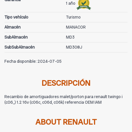
1 año
Tipo vehículo
Turismo
Almacén
MANACOR
SubAlmacén
MD3
SubSubAlmacén
MD308J
Fecha disponible:
2024-07-05
DESCRIPCIÓN
Recambio de amortiguadores malet/porton para renault twingo i
(c06_) 1.2 16v (c06c, c06d, c06k) referencia OEM IAM
ABOUT RENAULT