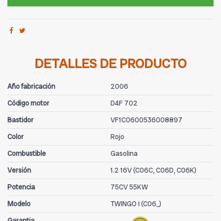
DETALLES DE PRODUCTO
Año fabricación
2006
Código motor
D4F 702
Bastidor
VF1C0600536008897
Color
Rojo
Combustible
Gasolina
Versión
1.2 16V (C06C, C06D, C06K)
Potencia
75CV 55KW
Modelo
TWINGO I (C06_)
Garantia