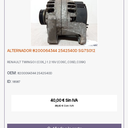
ALTERNADOR 8200064344 2542540D SG7S012
RENAULT TWINGO I (C06_) 1.2 16V (C06C, C06D, C06K)
OEM:
8200064344 2542540D
ID:
18987
40,00 € Sin IVA
48,40 € Con IVA