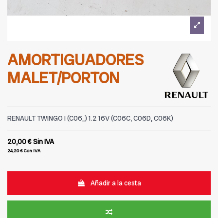
AMORTIGUADORES
MALET/PORTON
RENAULT TWINGO I (C06_) 1.2 16V (C06C, C06D, C06K)
20,00 €
Sin IVA
24,20 €
Con IVA
Añadir a la cesta