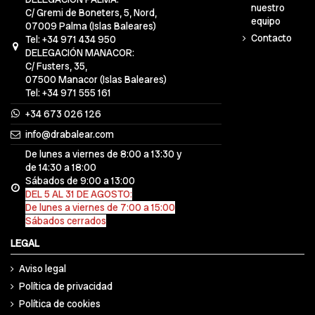
nuestro
C/ Gremi de Boneters, 5, Nord,
equipo
07009 Palma (Islas Baleares)
Contacto
Tel: +34 971 434 950
DELEGACIÓN MANACOR:
C/ Fusters, 35,
07500 Manacor (Islas Baleares)
Tel: +34 971 555 161
+34 673 026 126
info@drabalear.com
De lunes a viernes de 8:00 a 13:30 y
de 14:30 a 18:00
Sábados de 9:00 a 13:00
DEL 5 AL 31 DE AGOSTO:
De lunes a viernes de 7:00 a 15:00
Sábados cerrados
LEGAL
Aviso legal
Política de privacidad
Política de cookies