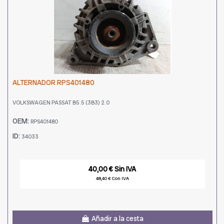
ALTERNADOR RPS401480
VOLKSWAGEN PASSAT B5.5 (3B3) 2.0
OEM:
RPS401480
ID:
34033
40,00 € Sin IVA
48,40 € Con IVA
Añadir a la cesta