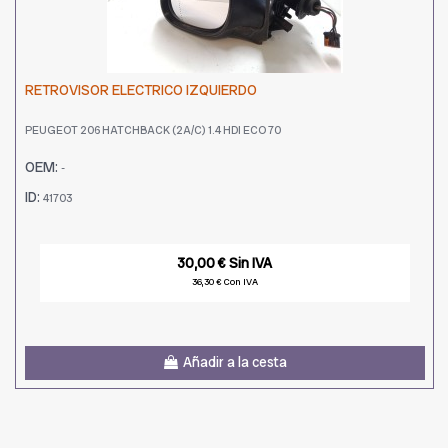
RETROVISOR ELECTRICO IZQUIERDO
PEUGEOT 206 HATCHBACK (2A/C) 1.4 HDI ECO 70
OEM:
-
ID:
41703
30,00 € Sin IVA
36,30 € Con IVA
Añadir a la cesta