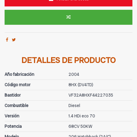
DETALLES DE PRODUCTO
Año fabricación
2004
Código motor
8HX (DV4TD)
Bastidor
VF32A8HXF44227035
Combustible
Diesel
Versión
1.4 HDi eco 70
Potencia
68CV 50KW
Modelo
206 Hatchback (2A/C)