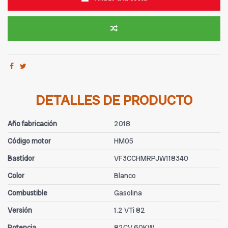
DETALLES DE PRODUCTO
Año fabricación
2018
Código motor
HM05
Bastidor
VF3CCHMRPJW118340
Color
Blanco
Combustible
Gasolina
Versión
1.2 VTi 82
Potencia
82CV 60KW