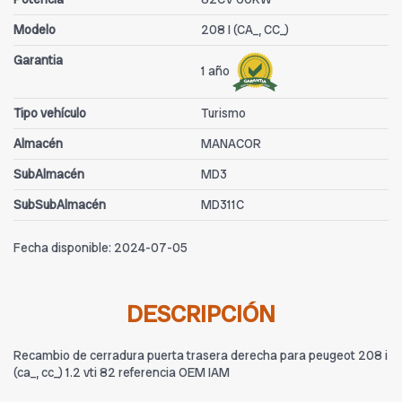
Modelo
208 I (CA_, CC_)
Garantia
1 año
Tipo vehículo
Turismo
Almacén
MANACOR
SubAlmacén
MD3
SubSubAlmacén
MD311C
Fecha disponible:
2024-07-05
DESCRIPCIÓN
Recambio de cerradura puerta trasera derecha para peugeot 208 i
(ca_, cc_) 1.2 vti 82 referencia OEM IAM