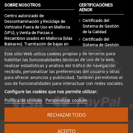
SOBRE NOSOTROS
CERTIFICACIÓNES
AENOR
Centro autorizado de
Certificado del
Descontaminación y Reciclaje de
Sistema de Gestión
Vehículos Fuera de Uso en Mallorca
de la Calidad
(VFU), y Venta de Piezas o
Recambios usados en Mallorca (Islas
Certificado del
Baleares). Tramitación de bajas en
Sistema de Gestión
Mallorca, Desguace en Mallorca de
Ambiental
Este sitio Web utiliza cookies propias y de terceros para
turismos y vehículos industriales.
Certificado del
habilitar las funcionalidades técnicas de uso de la web,
Servicio gratuito de grúa en Mallorca.
Sistema de Gestión
realizar estadísticas y análisis del tráfico de navegación
Seguridad y Salud en
recibido, personalizar las preferencias del usuario y otras
el Trabajo
para ofrecer anuncios y publicidad. También permitimos el
uso de funcionalidades para interactuar con redes sociales.
Configure las cookies que nos permite utilizar:
Política de cookies
Personalizar cookies
RECHAZAR TODO
© 2024 DRA Balear Autodesguaces. Todos los derechos
ACEPTO
reservados | Desarrollado por
Seintosoft