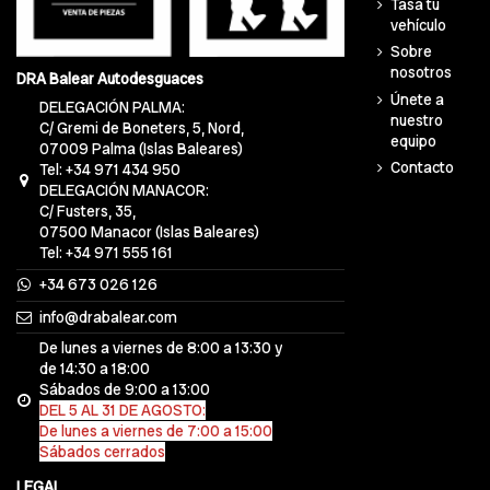
Tasa tu
vehículo
Sobre
nosotros
DRA Balear Autodesguaces
Únete a
DELEGACIÓN PALMA:
nuestro
C/ Gremi de Boneters, 5, Nord,
equipo
07009 Palma (Islas Baleares)
Contacto
Tel: +34 971 434 950
DELEGACIÓN MANACOR:
C/ Fusters, 35,
07500 Manacor (Islas Baleares)
Tel: +34 971 555 161
+34 673 026 126
info@drabalear.com
De lunes a viernes de 8:00 a 13:30 y
de 14:30 a 18:00
Sábados de 9:00 a 13:00
DEL 5 AL 31 DE AGOSTO:
De lunes a viernes de 7:00 a 15:00
Sábados cerrados
LEGAL