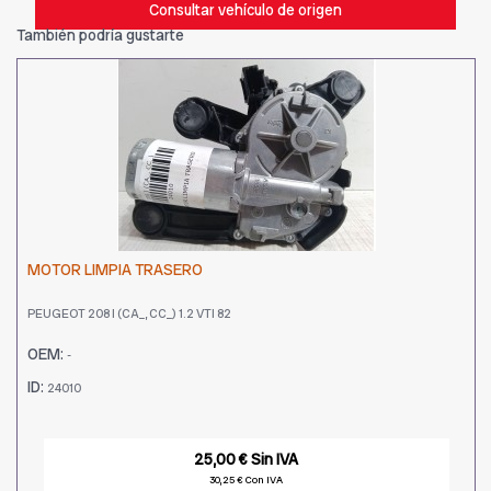
Consultar vehículo de origen
También podría gustarte
MOTOR LIMPIA TRASERO
PEUGEOT 208 I (CA_, CC_) 1.2 VTI 82
OEM:
-
ID:
24010
25,00 € Sin IVA
30,25 € Con IVA