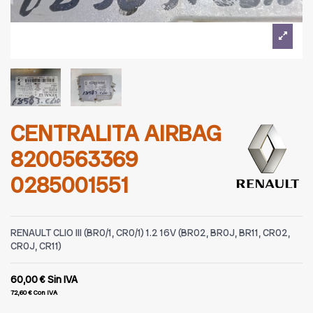
CENTRALITA AIRBAG
8200563369
0285001551
RENAULT CLIO III (BR0/1, CR0/1) 1.2 16V (BR02, BR0J, BR11, CR02,
CR0J, CR11)
60,00 €
Sin IVA
72,60 €
Con IVA