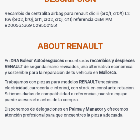
Recambio de centralita airbag para renault clio iii (br0/1, cr0/1) 1.2
16v (br02, br0j, br11, cr02, cr0j, cr11) referencia OEM IAM
8200563369 0285001551
ABOUT RENAULT
En
DRA Balear Autodesguaces
encontrarás
recambios y despieces
RENAULT
de segunda mano revisados, una alternativa económica
y sostenible para la reparación de tu vehículo en
Mallorca
.
Trabajamos con piezas para modelos
RENAULT
(mecánica,
electricidad, carrocería e interior), con stock en constante rotación.
Si tienes dudas de compatibilidad o referencias, nuestro equipo
puede asesorarte antes de la compra.
Disponemos de delegaciones en
Palma
y
Manacor
y ofrecemos
atención profesional para que encuentres la pieza adecuada.