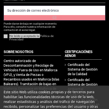
Puede darse de baja en cualquier momento.
Para ello, consulte nuestra información de
contacto en el aviso legal.
He leído y aceptado la
Política de
Privacidad
SOBRE NOSOTROS
CERTIFICACIÓNES
AENOR
Centro autorizado de
Certificado del
Descontaminación y Reciclaje de
Sistema de Gestión
Vehículos Fuera de Uso en Mallorca
de la Calidad
(VFU), y Venta de Piezas o
Recambios usados en Mallorca (Islas
Certificado del
Baleares). Tramitación de bajas en
Sistema de Gestión
Mallorca, Desguace en Mallorca de
Ambiental
Este sitio Web utiliza cookies propias y de terceros para
turismos y vehículos industriales.
Certificado del
habilitar las funcionalidades técnicas de uso de la web,
Servicio gratuito de grúa en Mallorca.
Sistema de Gestión
realizar estadísticas y análisis del tráfico de navegación
Seguridad y Salud en
recibido, personalizar las preferencias del usuario y otras
el Trabajo