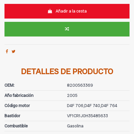
Añadir a la cesta
DETALLES DE PRODUCTO
OEM:
8200563369
Año fabricación
2005
Código motor
D4F 706,D4F 740,D4F 764
Bastidor
VF1CR1J0H35485633
Combustible
Gasolina