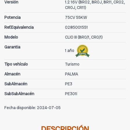
Versión
1.2 16V (BR02, BR0J, BR11, CR02,
CR0J, CR11)
Potencia
75CV 55KW
Ref.Equivalencia
0285001551
Modelo
CLIO III (BR0/1, CR0/1)
Garantia
1 año
Tipo vehículo
Turismo
Almacén
PALMA
SubAlmacén
PE3
SubSubAlmacén
PE301I
Fecha disponible:
2024-07-05
DESCRIPCIÓN