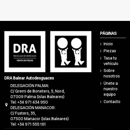
PÁGINAS
Inicio
Piezas
Tasa tu
vehículo
Sobre
nosotros
DRA Balear Autodesguaces
Únete a
DELEGACIÓN PALMA:
nuestro
C/ Gremi de Boneters, 5, Nord,
equipo
07009 Palma (Islas Baleares)
Contacto
Tel: +34 971 434 950
DELEGACIÓN MANACOR:
C/ Fusters, 35,
07500 Manacor (Islas Baleares)
Tel: +34 971 555 161