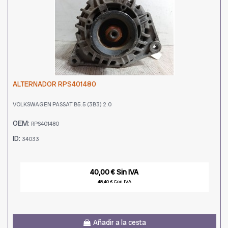
ALTERNADOR RPS401480
VOLKSWAGEN PASSAT B5.5 (3B3) 2.0
OEM:
RPS401480
ID:
34033
40,00 € Sin IVA
48,40 € Con IVA
Añadir a la cesta