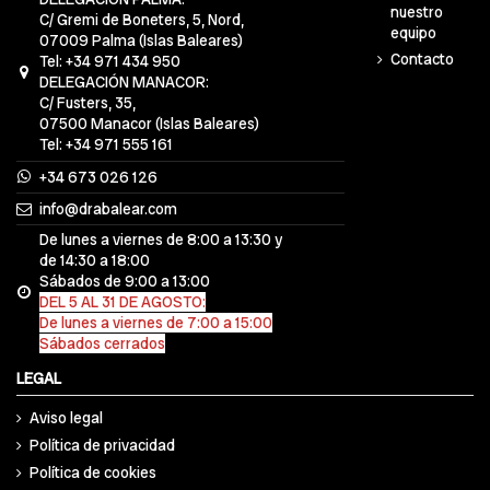
nuestro
C/ Gremi de Boneters, 5, Nord,
equipo
07009 Palma (Islas Baleares)
Contacto
Tel: +34 971 434 950
DELEGACIÓN MANACOR:
C/ Fusters, 35,
07500 Manacor (Islas Baleares)
Tel: +34 971 555 161
+34 673 026 126
info@drabalear.com
De lunes a viernes de 8:00 a 13:30 y
de 14:30 a 18:00
Sábados de 9:00 a 13:00
DEL 5 AL 31 DE AGOSTO:
De lunes a viernes de 7:00 a 15:00
Sábados cerrados
LEGAL
Aviso legal
Política de privacidad
Política de cookies