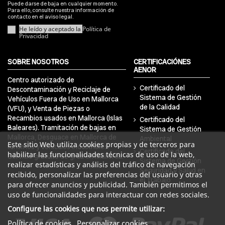
Puede darse de baja en cualquier momento.
Para ello, consulte nuestra información de
contacto en el aviso legal.
He leído y aceptado la
Política de
Privacidad
SOBRE NOSOTROS
CERTIFICACIÓNES
AENOR
Centro autorizado de
Certificado del
Descontaminación y Reciclaje de
Sistema de Gestión
Vehículos Fuera de Uso en Mallorca
de la Calidad
(VFU), y Venta de Piezas o
Recambios usados en Mallorca (Islas
Certificado del
Baleares). Tramitación de bajas en
Sistema de Gestión
Mallorca, Desguace en Mallorca de
Ambiental
Este sitio Web utiliza cookies propias y de terceros para
turismos y vehículos industriales.
Certificado del
habilitar las funcionalidades técnicas de uso de la web,
Servicio gratuito de grúa en Mallorca.
Sistema de Gestión
realizar estadísticas y análisis del tráfico de navegación
Seguridad y Salud en
recibido, personalizar las preferencias del usuario y otras
el Trabajo
para ofrecer anuncios y publicidad. También permitimos el
uso de funcionalidades para interactuar con redes sociales.
Configure las cookies que nos permite utilizar:
Política de cookies
Personalizar cookies