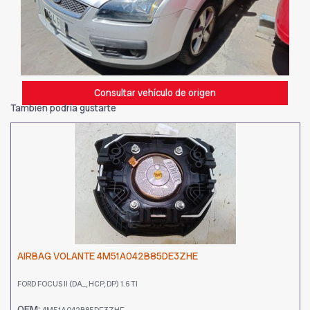
Consultar vehículo de origen
También podría gustarte
AIRBAG VOLANTE 4M51A042B85DE3ZHE
FORD FOCUS II (DA_, HCP, DP) 1.6 TI
OEM: