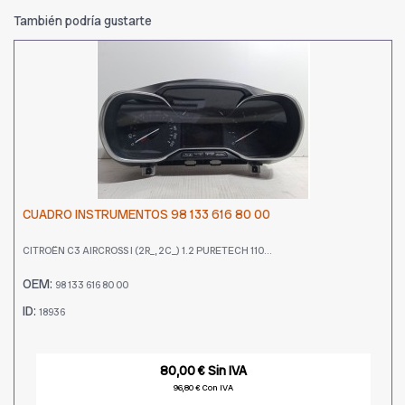
También podría gustarte
CUADRO INSTRUMENTOS 98 133 616 80 00
CITROËN C3 AIRCROSS I (2R_, 2C_) 1.2 PURETECH 110...
OEM:
98 133 616 80 00
ID:
18936
80,00 € Sin IVA
96,80 € Con IVA