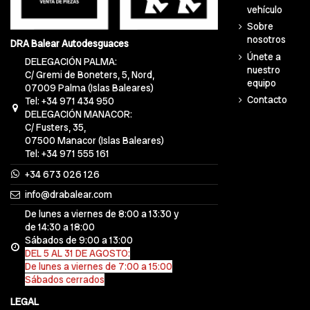
vehículo
Sobre
nosotros
DRA Balear Autodesguaces
Únete a
DELEGACIÓN PALMA:
nuestro
C/ Gremi de Boneters, 5, Nord,
equipo
07009 Palma (Islas Baleares)
Contacto
Tel: +34 971 434 950
DELEGACIÓN MANACOR:
C/ Fusters, 35,
07500 Manacor (Islas Baleares)
Tel: +34 971 555 161
+34 673 026 126
info@drabalear.com
De lunes a viernes de 8:00 a 13:30 y
de 14:30 a 18:00
Sábados de 9:00 a 13:00
DEL 5 AL 31 DE AGOSTO:
De lunes a viernes de 7:00 a 15:00
Sábados cerrados
LEGAL