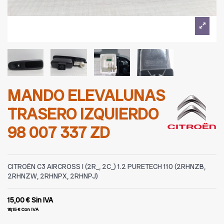
MANDO ELEVALUNAS
TRASERO IZQUIERDO
98 007 337 ZD
CITROËN C3 AIRCROSS I (2R_, 2C_) 1.2 PURETECH 110 (2RHNZB,
2RHNZW, 2RHNPX, 2RHNPJ)
15,00 €
Sin IVA
18,15 €
Con IVA