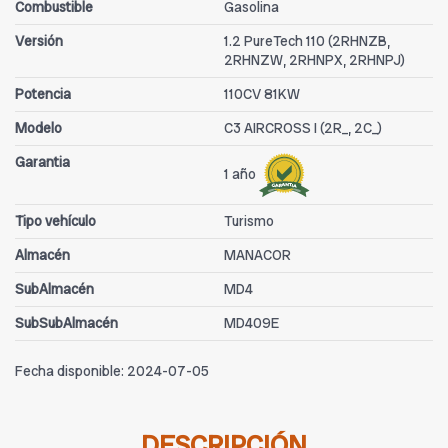
Combustible
Gasolina
Versión
1.2 PureTech 110 (2RHNZB,
2RHNZW, 2RHNPX, 2RHNPJ)
Potencia
110CV 81KW
Modelo
C3 AIRCROSS I (2R_, 2C_)
Garantia
1 año
Tipo vehículo
Turismo
Almacén
MANACOR
SubAlmacén
MD4
SubSubAlmacén
MD409E
Fecha disponible:
2024-07-05
DESCRIPCIÓN