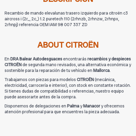
Recambio de mando elevalunas trasero izquierdo para citroën c3
aircross i (2r_, 2c_) 1.2 puretech 110 (2rhnzb, 2rhnzw, 2rhnpx,
2rhnpj) referencia OEM IAM 98 007 337 ZD
ABOUT CITROËN
En
DRA Balear Autodesguaces
encontrarás
recambios y despieces
CITROËN
de segunda mano revisados, una alternativa económica y
sostenible para la reparación de tu vehículo en
Mallorca
.
Trabajamos con piezas para modelos
CITROËN
(mecánica,
electricidad, carrocería e interior), con stock en constante rotación.
Si tienes dudas de compatibilidad o referencias, nuestro equipo
puede asesorarte antes de la compra.
Disponemos de delegaciones en
Palma
y
Manacor
y ofrecemos
atención profesional para que encuentres la pieza adecuada.