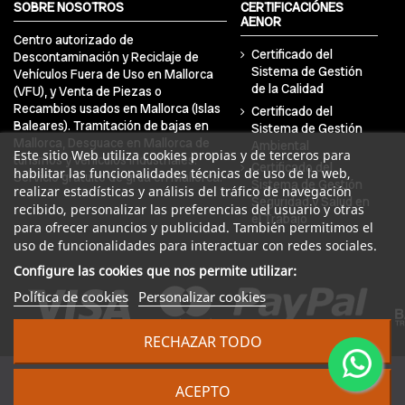
SOBRE NOSOTROS
CERTIFICACIÓNES
AENOR
Centro autorizado de
Certificado del
Descontaminación y Reciclaje de
Sistema de Gestión
Vehículos Fuera de Uso en Mallorca
de la Calidad
(VFU), y Venta de Piezas o
Recambios usados en Mallorca (Islas
Certificado del
Baleares). Tramitación de bajas en
Sistema de Gestión
Mallorca, Desguace en Mallorca de
Ambiental
Este sitio Web utiliza cookies propias y de terceros para
turismos y vehículos industriales.
Certificado del
habilitar las funcionalidades técnicas de uso de la web,
Servicio gratuito de grúa en Mallorca.
Sistema de Gestión
realizar estadísticas y análisis del tráfico de navegación
Seguridad y Salud en
recibido, personalizar las preferencias del usuario y otras
el Trabajo
para ofrecer anuncios y publicidad. También permitimos el
uso de funcionalidades para interactuar con redes sociales.
Configure las cookies que nos permite utilizar:
Política de cookies
Personalizar cookies
RECHAZAR TODO
© 2024 DRA Balear Autodesguaces. Todos los derechos
ACEPTO
reservados | Desarrollado por
Seintosoft